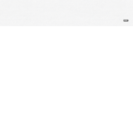
Je m'abonne à la newsletter
OK
Plan du site
Licences
Mentions légales
CGUV
Paramétrer vos cookies
Se connecter
Propulsé par AssoConnect, le logiciel des associations
Sportives
Vos choix en matière de confidentialité