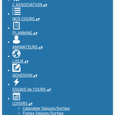
L' ASSOCIATION
▴
▾
NOS COURS
▴
▾
PLANNING
▴
▾
ANIMATEURS
▴
▾
LIEUX
▴
▾
ADHESION
▴
▾
ESSAIS de COURS
▴
▾
LOISIRS
▴
▾
Calendrier Séjours/Sorties
Fiches Séjours/Sorties