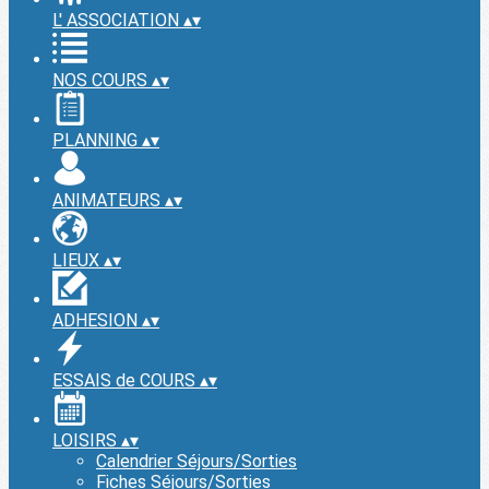
L' ASSOCIATION
▴
▾
NOS COURS
▴
▾
PLANNING
▴
▾
ANIMATEURS
▴
▾
LIEUX
▴
▾
ADHESION
▴
▾
ESSAIS de COURS
▴
▾
LOISIRS
▴
▾
Calendrier Séjours/Sorties
Fiches Séjours/Sorties