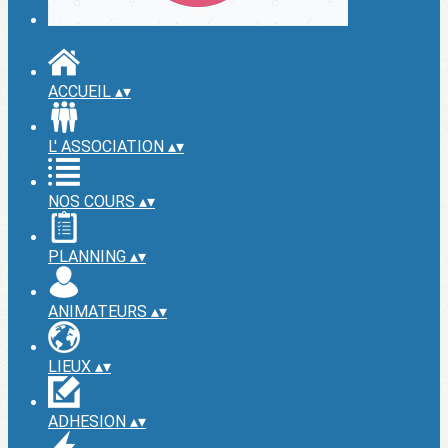
ACCUEIL
▴
▾
L' ASSOCIATION
▴
▾
NOS COURS
▴
▾
PLANNING
▴
▾
ANIMATEURS
▴
▾
LIEUX
▴
▾
ADHESION
▴
▾