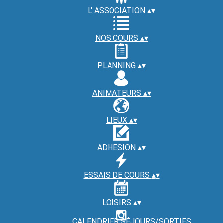
L' ASSOCIATION
▴
▾
NOS COURS
▴
▾
PLANNING
▴
▾
ANIMATEURS
▴
▾
LIEUX
▴
▾
ADHESION
▴
▾
ESSAIS DE COURS
▴
▾
LOISIRS
▴
▾
CALENDRIER SÉJOURS/SORTIES