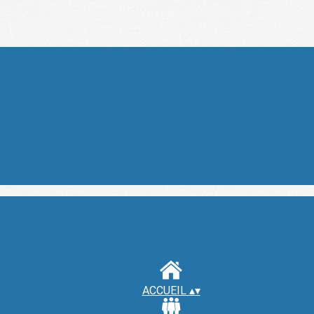
ACCUEIL
▴
▾