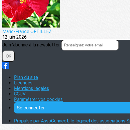
Marie-France ORTILLEZ
12 juin 2026
Je m'abonne à la newsletter
OK
Plan du site
Licences
Mentions légales
CGUV
Paramétrer vos cookies
Se connecter
Propulsé par AssoConnect, le logiciel des associations S