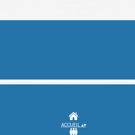
ACCUEIL
▴
▾