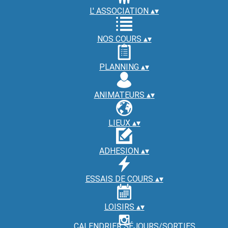
L' ASSOCIATION
▴
▾
NOS COURS
▴
▾
PLANNING
▴
▾
ANIMATEURS
▴
▾
LIEUX
▴
▾
ADHESION
▴
▾
ESSAIS DE COURS
▴
▾
LOISIRS
▴
▾
CALENDRIER SÉJOURS/SORTIES